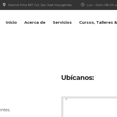
Salomé Piña #57 Col. San José Insurgentes.
Lun - Dom 08:00 a
Inicio
Acerca de
Servicios
Cursos, Talleres
Ubícanos:
entes.