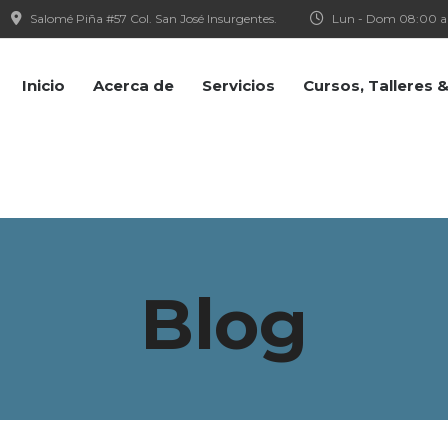
Salomé Piña #57 Col. San José Insurgentes.
Lun - Dom 08:00 a
Inicio
Acerca de
Servicios
Cursos, Talleres
Blog