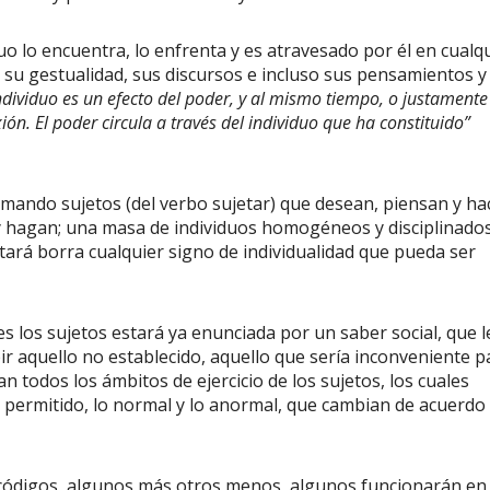
o encuentra, lo enfrenta y es atravesado por él en cualq
, su gestualidad, sus discursos e incluso sus pensamientos y
individuo es un efecto del poder, y al mismo tiempo, o justamente
ón. El poder circula a través del individuo que ha constituido”
do sujetos (del verbo sujetar) que desean, piensan y ha
 y hagan; una masa de individuos homogéneos y disciplinados
entará borra cualquier signo de individualidad que pueda ser
 sujetos estará ya enunciada por un saber social, que l
ir aquello no establecido, aquello que sería inconveniente p
n todos los ámbitos de ejercicio de los sujetos, los cuales
o permitido, lo normal y lo anormal, que cambian de acuerdo
igos, algunos más otros menos, algunos funcionarán en