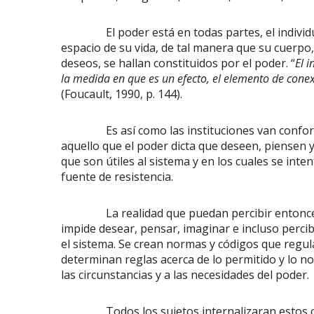
El poder está en todas partes, el individuo l
espacio de su vida, de tal manera que su cuerpo
deseos, se hallan constituidos por el poder. “
El 
la medida en que es un efecto, el elemento de conexi
(Foucault, 1990, p. 144).
Es así como las instituciones van conforman
aquello que el poder dicta que deseen, piensen
que son útiles al sistema y en los cuales se int
fuente de resistencia.
La realidad que puedan percibir entonces los
impide desear, pensar, imaginar e incluso percib
el sistema. Se crean normas y códigos que regula
determinan reglas acerca de lo permitido y lo n
las circunstancias y a las necesidades del poder.
Todos los sujetos internalizaran estos cód