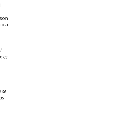
l
 son
tica
l
; es
e se
ias