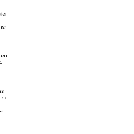
uier
 en
cen
,
es
ara
 a