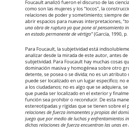
Foucault analizó fueron el discurso de las cienc
como son las mujeres y los “locos”, la construcci
relaciones de poder y sometimiento; siempre des
abrir espacios para nuevas interpretaciones, “
to
una obra de ruptura ya que pone al pensamiento inst
en estado permanente de vértigo”
(García, 1990, p. 
Para Foucault, la subjetividad está indisolublem
analizar desde la mirada de este autor, antes de
subjetividad. Para Foucault hay muchas cosas qu
dominación masiva y homogénea sobre otro grupo
detente, se posea o se divida; no es un atribut
puede ser localizado en un lugar específico; n
a los ciudadanos; no es algo que se adquiera, s
que pueda ser localizado en el exterior y final
función sea prohibir o reconducir. De esta mane
estereotipadas y rígidas que se tienen sobre el
relaciones de fuerza inmanentes y propias del domini
juego que por medio de luchas y enfrentamientos inc
dichas relaciones de fuerza encuentran las unas en