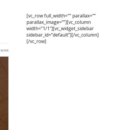
[vc_row full_width=”” parallax=””
parallax_image=””][vc_column
width=”1/1″][vc_widget_sidebar
sidebar_id=”default”][/vc_column]
[/vc_row]
arios