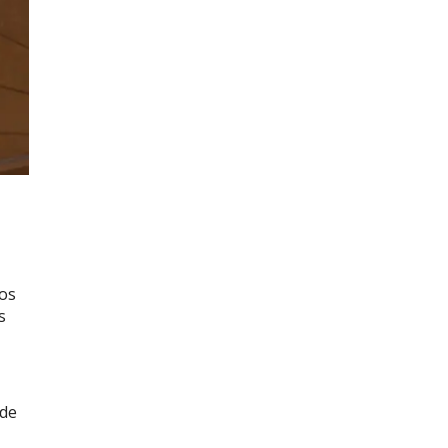
los
s
 de