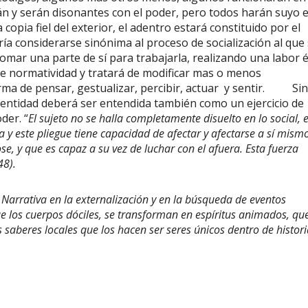
án y serán disonantes con el poder, pero todos harán suyo e
copia fiel del exterior, el adentro estará constituido por el
ía considerarse sinónima al proceso de socialización al que
omar una parte de sí para trabajarla, realizando una labor é
n de normatividad y tratará de modificar mas o menos
rma de pensar, gestualizar, percibir, actuar y sentir. Sin
dentidad deberá ser entendida también como un ejercicio de
der. “
El sujeto no se halla completamente disuelto en lo social, e
a y este pliegue tiene capacidad de afectar y afectarse a sí mismo
e, y que es capaz a su vez de luchar con el afuera. Esta fuerza
48).
rativa en la externalización y en la búsqueda de eventos
ue los cuerpos dóciles, se transforman en espíritus animados, qu
 saberes locales que los hacen ser seres únicos dentro de histor