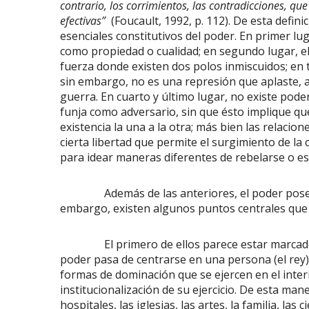
contrario, los corrimientos, las contradicciones, que
efectivas”
(Foucault, 1992, p. 112). De esta defi
esenciales constitutivos del poder. En primer lu
como propiedad o cualidad; en segundo lugar, el
fuerza donde existen dos polos inmiscuidos; en te
sin embargo, no es una represión que aplaste, al
guerra. En cuarto y último lugar, no existe poder
funja como adversario, sin que ésto implique q
existencia la una a la otra; más bien las relaci
cierta libertad que permite el surgimiento de la
para idear maneras diferentes de rebelarse o es
Además de las anteriores, el poder posee muc
embargo, existen algunos puntos centrales que 
El primero de ellos parece estar marcado por
poder pasa de centrarse en una persona (el rey) 
formas de dominación que se ejercen en el interi
institucionalización de su ejercicio. De esta man
hospitales, las iglesias, las artes, la familia, las 