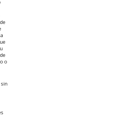
n
o
 de
e
la
que
su
 de
to o
 sin
es