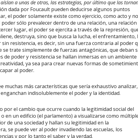
 aíslan a unas de otras, las estrategias, por último que las torna
nición dada por Foucault pueden deducirse algunos puntos
gar, el poder solamente existe como ejercicio, como acto y n
 poder sólo prevalecer dentro de una relación, una relación
rcer lugar, el poder se ejercita a través de la represión, qu
iene, destruya, sino que busca la lucha, el enfrentamiento, 
 sin resistencia, es decir, sin una fuerza contraria al poder 
ue se trate simplemente de fuerzas antagónicas, que deban 
ones de poder y resistencia se hallan inmersas en un ambiente
 creatividad, ya sea para crear nuevas formas de sometimien
capar al poder.
has más características que sería exhaustivo analizar,
enganchan indisolublemente el poder y la identidad.
 el cambio que ocurre cuando la legitimidad social del
o en un edificio (el parlamento) a visualizarse como múltipl
or de una sociedad y hallan su legitimidad en la
era, se puede ver al poder invadiendo las escuelas, los
ciencias y por lo tanto el saber y la verdad.