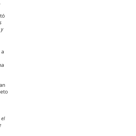
,
ntó
s
 y
 a
na
tan
jeto
 el
e