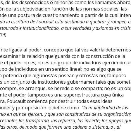
ias, de los desconocidos o minorías como les llamamos ahora
ón de la subjetividad en función de las normas sociales, las
de una postura de cuestionamiento a partir de la cual inte
da la escritura de Foucault esta destinada a quebrar y romper, e
aurado e institucionalizado, a sus verdades y axiomas en crisis
19).
ente ligada al poder, concepto que tal vez valdría detenernos
 examinar la relación que guarda con la construcción de la
e el poder no es; no es un grupo de individuos ejerciendo u
 de individuos en un sentido lineal; no es algo que se
o o potencia que algunos/as posean y otros/as no; tampoco
o es un conjunto de instituciones gubernamentales que some
e compre, se arranque, se herede o se comparta; no es un ob
mente el poder tampoco es una superestructura cuya única
ra, Foucault comienza por destruir todas esas ideas
 poder y por oposición lo define como
“la multiplicidad de las
o en que se ejercen, y que son constitutivas de su organización;
esantes las transforma, las refuerza, las invierte, los apoyos qu
 las otras, de modo que formen una cadena o sistema, o , al