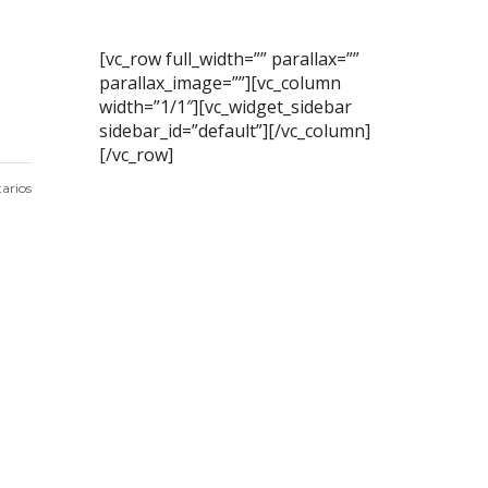
[vc_row full_width=”” parallax=””
parallax_image=””][vc_column
width=”1/1″][vc_widget_sidebar
sidebar_id=”default”][/vc_column]
[/vc_row]
arios