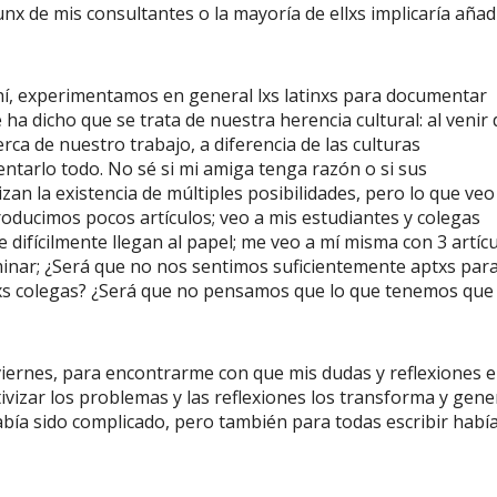
nx de mis consultantes o la mayoría de ellxs implicaría añad
ahí, experimentamos en general lxs latinxs para documentar
a dicho que se trata de nuestra herencia cultural: al venir 
erca de nuestro trabajo, a diferencia de las culturas
ntarlo todo. No sé si mi amiga tenga razón o si sus
zan la existencia de múltiples posibilidades, pero lo que veo
roducimos pocos artículos; veo a mis estudiantes y colegas
 difícilmente llegan al papel; me veo a mí misma con 3 artíc
inar; ¿Será que no nos sentimos suficientemente aptxs par
rxs colegas? ¿Será que no pensamos que lo que tenemos que
viernes, para encontrarme con que mis dudas y reflexiones 
vizar los problemas y las reflexiones los transforma y gene
había sido complicado, pero también para todas escribir habí