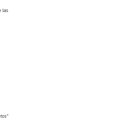
 las
etos”