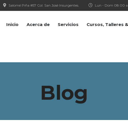
Salomé Piña #57 Col. San José Insurgentes.
Lun - Dom 08:00 a
Inicio
Acerca de
Servicios
Cursos, Talleres
Blog