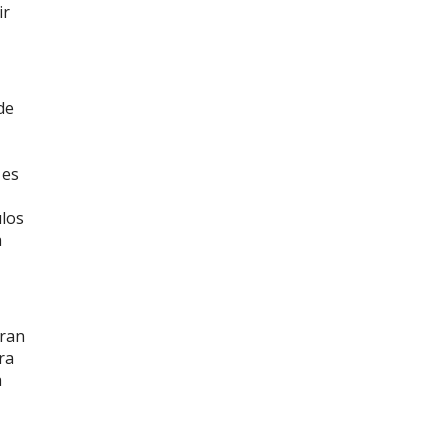
ir
de
 es
ulos
a
eran
ra
a