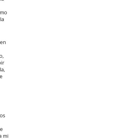
como
la
 en
o,
ir
la,
de
nos
me
a mi