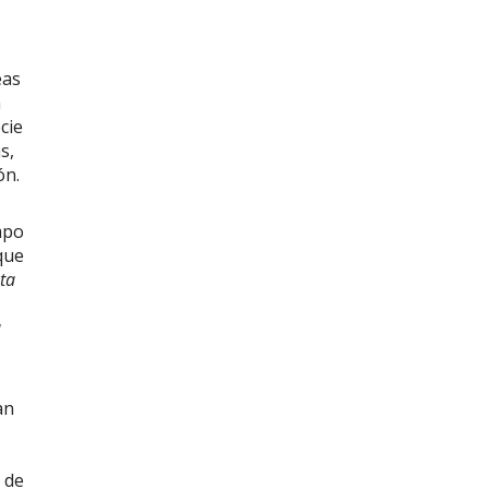
eas
a
cie
s,
ón.
mpo
que
ta
a
an
 de