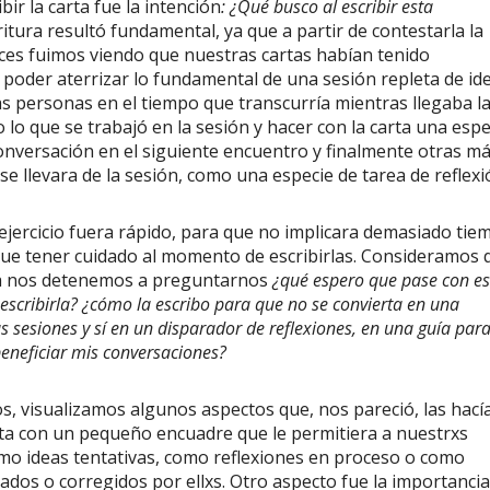
ir la carta fue la intención
: ¿Qué busco al escribir esta
tura resultó fundamental, ya que a partir de contestarla la
nces fuimos viendo que nuestras cartas habían tenido
 poder aterrizar lo fundamental de una sesión repleta de id
as personas en el tiempo que transcurría mientras llegaba l
 lo que se trabajó en la sesión y hacer con la carta una espe
onversación en el siguiente encuentro y finalmente otras má
e llevara de la sesión, como una especie de tarea de reflexi
 ejercicio fuera rápido, para que no implicara demasiado tie
 que tener cuidado al momento de escribirlas. Consideramos 
irla nos detenemos a preguntarnos
¿qué espero que pase con es
escribirla? ¿cómo la escribo para que no se convierta en una
as sesiones y sí en un disparador de reflexiones, en una guía par
eneficiar mis conversaciones?
, visualizamos algunos aspectos que, nos pareció, las hací
ta con un pequeño encuadre que le permitiera a nuestrxs
mo ideas tentativas, como reflexiones en proceso o como
dos o corregidos por ellxs. Otro aspecto fue la importancia