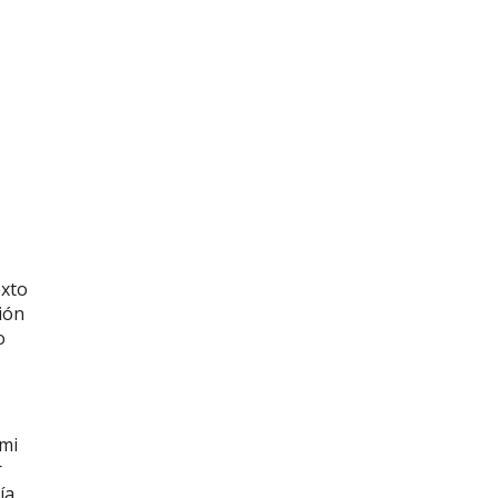
exto
ión
o
 mi
r
ía